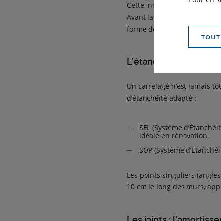
Cette inclinaison permet à l’
Avant la pose, il est impérat
forme de pente au mortier.
TOUT
L’étanchéité : la prot
Un carrelage n’est jamais t
d’étanchéité adapté :
SEL (Système d’Étanchéit
idéale en rénovation.
SOP (Système d’Étanchéit
Les points singuliers (angles
10 cm le long des murs, appl
Les joints : l’amortis