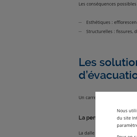
Les conséquences possibles 
Esthétiques : efflorescenc
Structurelles : fissures,
Les solutio
d’évacuati
Un carrelage de balcon durabl
Nous util
La pente : le fondeme
du site I
paramètre
La dalle doit présenter une p
Pour en s