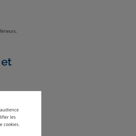
férieurs.
 et
ts.
'audience
fier les
e cookies.
s l’extérieur.