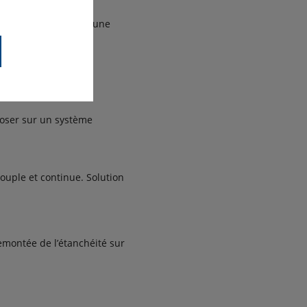
vacuations.
 chape de ragréage ou une
poser sur un système
ouple et continue. Solution
remontée de l’étanchéité sur