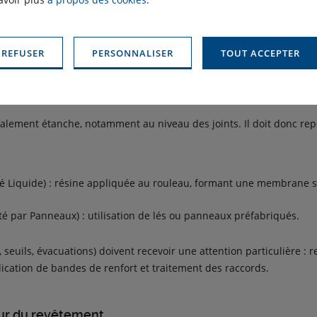
eau de pluie de s’écouler naturellement vers les rives ou vers les é
if de vérifier cette pente et, si nécessaire, de la corriger avec une
 REFUSER
PERSONNALISER
TOUT ACCEPTER
ection absolue
otalement étanche, notamment au niveau des joints. Il doit donc re
é Liquide) : résine appliquée au rouleau, formant une membrane s
é par Panneaux) : utilisation de lés ou panneaux préfabriqués.
, seuils, évacuations) doivent recevoir une attention particulière : 
ication de bandes de renfort et traitement des raccords.
seur du revêtement