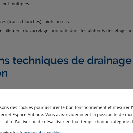
sont multiples :
es (traces blanches), joints noircis.
 décollement du carrelage, humidité dans les plafonds des étages in
ns techniques de drainage
on
e repose sur trois éléments clés : la pente, l’étanchéité et les join
isons des cookies pour assurer le bon fonctionnement et mesurer l
nt du drainage
nternet Espace Aubade. Vous avez évidemment la possibilité de modi
s afin d'activer ou de désactiver en tout temps chaque catégorie d
ente de 1,5 % à 2 % (soit 1,5 à 2 cm par mètre linéaire), orientée ver
avoir plus
à propos des cookies
.