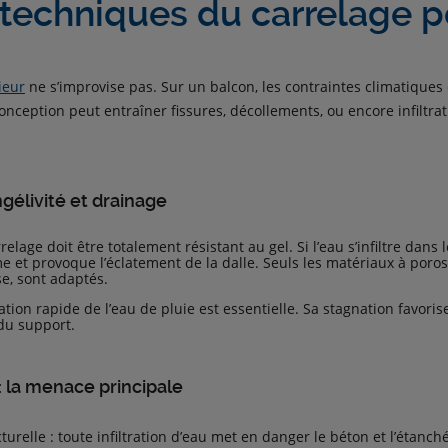
 techniques du carrelage 
ieur
ne s’improvise pas. Sur un balcon, les contraintes climatique
ception peut entraîner fissures, décollements, ou encore infiltrat
ngélivité et drainage
rrelage doit être totalement résistant au gel. Si l’eau s’infiltre dans
 et provoque l’éclatement de la dalle. Seuls les matériaux à poros
e, sont adaptés.
uation rapide de l’eau de pluie est essentielle. Sa stagnation favoris
du support.
 : la menace principale
turelle : toute infiltration d’eau met en danger le béton et l’étanché