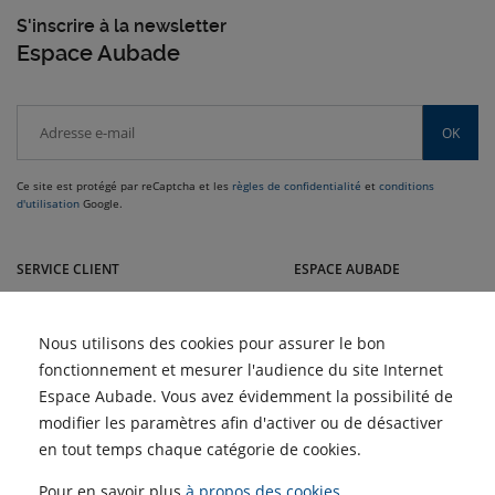
S'inscrire à la newsletter
Espace Aubade
OK
Ce site est protégé par reCaptcha et les
règles de confidentialité
et
conditions
d'utilisation
Google.
Venez dans le sud nous rendre visite dans nos magasins Guiraud :
Montélimar, Aubenas, Valence, Romans, Echirolles, Voiron et Nyons
SERVICE CLIENT
ESPACE AUBADE
RECEVOIR LE CATALOGUE
GUIDE ARTISAN
Nous utilisons des cookies pour assurer le bon
NOUS CONTACTER
RECRUTEMENT
fonctionnement et mesurer l'audience du site Internet
Espace Aubade. Vous avez évidemment la possibilité de
NOS SERVICES
modifier les paramètres afin d'activer ou de désactiver
BLOG
en tout temps chaque catégorie de cookies.
Climatisation réversible :
ACTUALITÉS
Pour en savoir plus
à propos des cookies
.
est-elle vraiment rentable