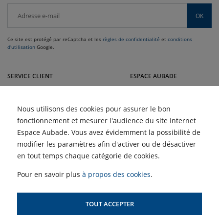
OK
Ce site est protégé par reCaptcha et les
règles de confidentialité
et
conditions
d'utilisation
Google.
Venez dans le sud nous rendre visite dans nos magasins Guiraud :
Montélimar, Aubenas, Valence, Romans, Echirolles, Voiron et Nyons
SERVICE CLIENT
ESPACE AUBADE
RECEVOIR LE CATALOGUE
GUIDE ARTISAN
Nous utilisons des cookies pour assurer le bon
NOUS CONTACTER
RECRUTEMENT
fonctionnement et mesurer l'audience du site Internet
Espace Aubade. Vous avez évidemment la possibilité de
NOS SERVICES
modifier les paramètres afin d'activer ou de désactiver
BLOG
en tout temps chaque catégorie de cookies.
Climatisation réversible :
ACTUALITÉS
Pour en savoir plus
à propos des cookies
.
est-elle vraiment rentable
? | Guiraud
Les Semaines du Meuble
et du Carrelage chez
Quelle climatisation
Guiraud
TOUT ACCEPTER
installer chez soi ? |
Guiraud
PLAN DU SITE