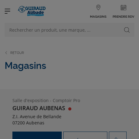
MAGASINS
PRENDRE RDV
NOS PRODUITS
VOIR TOUS LES PRODUITS
RETOUR
Magasins
NOS CATÉGORIES
Salle d'exposition - Comptoir Pro
GUIRAUD AUBENAS
Z.I. Avenue de Bellande
07200 Aubenas