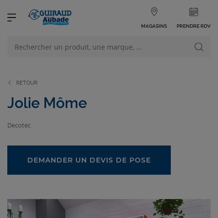
MAGASINS
PRENDRE RDV
NOS PRODUITS
VOIR TOUS LES PRODUITS
RETOUR
Jolie Môme
Decotec
NOS CATÉGORIES