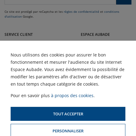
Ce site est protégé par reCaptcha et les
règles de confidentialité
et
conditions
d'utilisation
Google.
Venez dans le sud nous rendre visite dans nos magasins Guiraud :
Montélimar, Aubenas, Valence, Romans, Echirolles, Voiron et Nyons
SERVICE CLIENT
ESPACE AUBADE
RECEVOIR LE CATALOGUE
GUIDE ARTISAN
Nous utilisons des cookies pour assurer le bon
NOUS CONTACTER
RECRUTEMENT
fonctionnement et mesurer l'audience du site Internet
Espace Aubade. Vous avez évidemment la possibilité de
NOS SERVICES
modifier les paramètres afin d'activer ou de désactiver
BLOG
en tout temps chaque catégorie de cookies.
Climatisation réversible :
ACTUALITÉS
Pour en savoir plus
à propos des cookies
.
est-elle vraiment rentable
? | Guiraud
Les Semaines du Meuble
et du Carrelage chez
Quelle climatisation
Guiraud
TOUT ACCEPTER
installer chez soi ? |
Guiraud
PLAN DU SITE
Les semaines de la clim
avec Guiraud !
PERSONNALISER
MENTIONS LÉGALES & CONDITIONS GÉNÉRALES DE VENTE