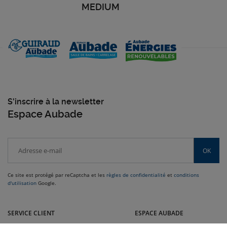
MEDIUM
S'inscrire à la newsletter
Espace Aubade
OK
Ce site est protégé par reCaptcha et les
règles de confidentialité
et
conditions
d'utilisation
Google.
Venez dans le sud nous rendre visite dans nos magasins Guiraud :
Montélimar, Aubenas, Valence, Romans, Echirolles, Voiron et Nyons
SERVICE CLIENT
ESPACE AUBADE