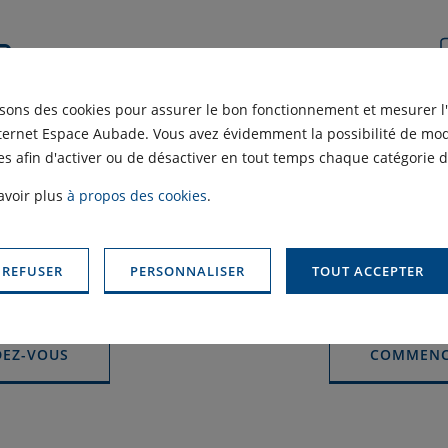
isons des cookies pour assurer le bon fonctionnement et mesurer l
nternet Espace Aubade. Vous avez évidemment la possibilité de modi
dans votre
Envie de ré
s afin d'activer ou de désactiver en tout temps chaque catégorie d
de bains ?
de
avoir plus
à propos des cookies
.
e nos experts en salle
Parcourez nos différ
 REFUSER
PERSONNALISER
TOUT ACCEPTER
ien votre projet.
concevoir votre
DEZ-VOUS
COMMENC