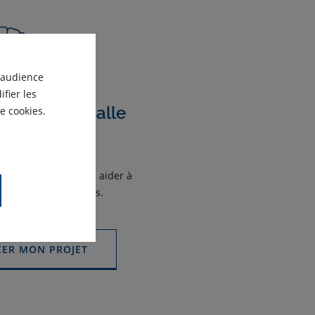
'audience
fier les
nover votre salle
e cookies.
 bains ?
ents outils pour vous aider à
 projet salle de bains.
ER MON PROJET