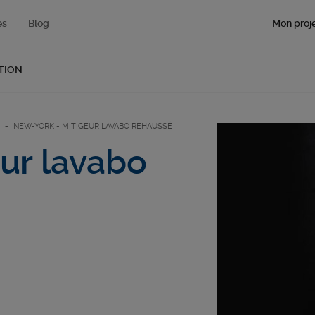
Mon proje
és
Blog
TION
NEW-YORK - MITIGEUR LAVABO REHAUSSÉ
ur lavabo