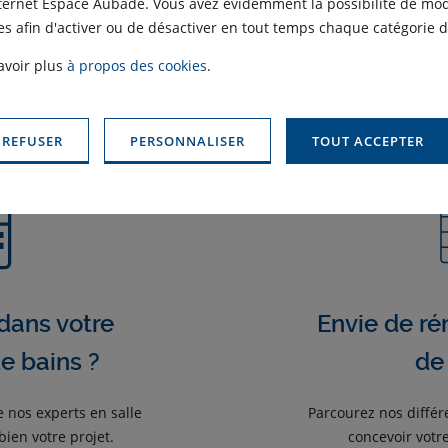
nternet Espace Aubade. Vous avez évidemment la possibilité de modi
s afin d'activer ou de désactiver en tout temps chaque catégorie d
avoir plus
à propos des cookies
.
 REFUSER
PERSONNALISER
TOUT ACCEPTER
dans votre
Envie de ré
de bains ?
de
e nos experts en salle
Parcourez nos différ
ien votre projet.
concevoir votre