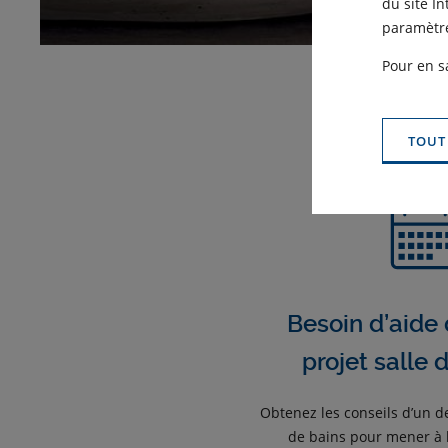
du site I
paramètre
Pour en s
TOUT
Besoin d’aide 
projet salle 
Obtenez les conseils d’un d
de bains pour mener à b