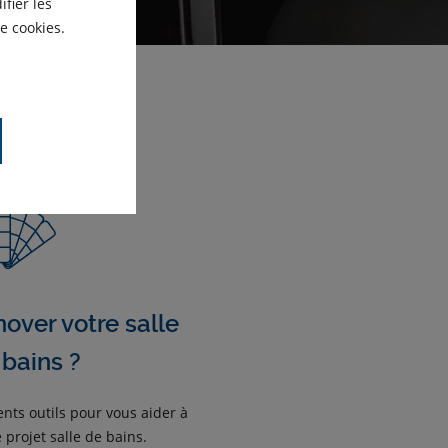
fier les
e cookies.
nover votre salle
 bains ?
ents outils pour vous aider à
 projet salle de bains.