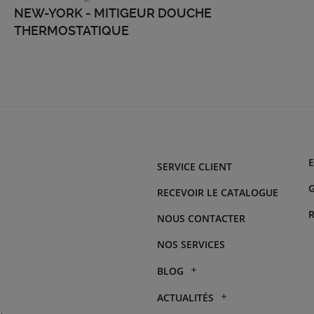
NEW-YORK - MITIGEUR DOUCHE
THERMOSTATIQUE
SERVICE CLIENT
G
RECEVOIR LE CATALOGUE
NOUS CONTACTER
NOS SERVICES
BLOG
Climatisation réversible :
ACTUALITÉS
est-elle vraiment rentable